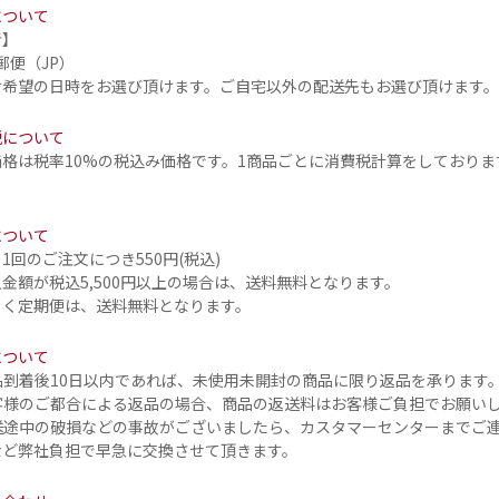
について
者】
郵便（JP）
け希望の日時をお選び頂けます。ご自宅以外の配送先もお選び頂けます
税について
価格は税率10%の税込み価格です。1商品ごとに消費税計算をしておりま
について
1回のご注文につき550円(税込)
金額が税込5,500円以上の場合は、送料無料となります。
とく定期便は、送料無料となります。
について
品到着後10日以内であれば、未使用未開封の商品に限り返品を承ります
客様のご都合による返品の場合、商品の返送料はお客様ご負担でお願い
送途中の破損などの事故がございましたら、カスタマーセンターまでご
など弊社負担で早急に交換させて頂きます。