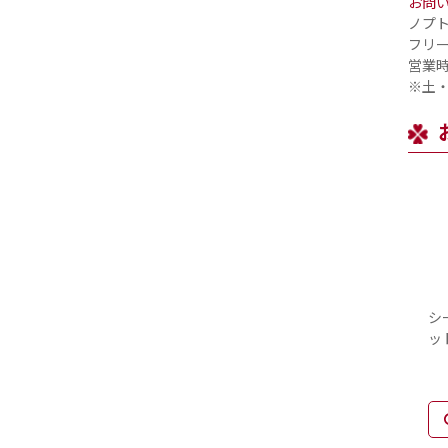
お問
ノプ
フリー
営業時間
※土
シ
ッ