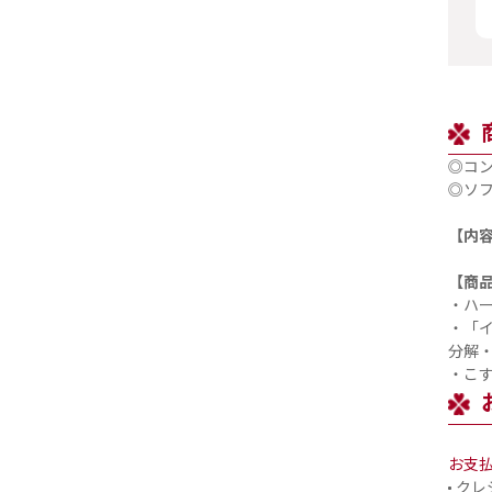
◎コ
◎ソ
【内
【商
・ハ
・「
分解
・こ
お支
クレ