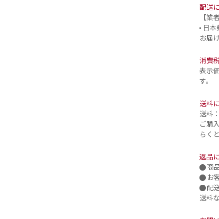
配送
【業
日本
お届
消費
表示
す。
送料
送料：
ご購入
らく
返品
商
お
配
送料