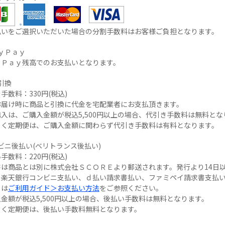
払いをご選択いただいた場合の分割手数料はお客様ご負担となります。
ｙＰａｙ
ｙＰａｙ残高でのお支払いとなります。
引換
手数料：330円(税込)
お届け時に商品と引換に代金を宅配業者にお支払頂きます。
入は、ご購入金額が税込5,500円以上の場合、代引き手数料は無料とな
とく定期便は、ご購入金額に関わらず代引き手数料は有料となります。
ビニ後払い(ベリトランス後払い)
手数料：220円(税込)
書は商品とは別に株式会社ＳＣＯＲＥより郵送されます。発行より14日
、楽天銀行コンビニ支払い、ｄ払い請求書払い、ファミペイ請求書支払
くは
ご利用ガイド＞お支払い方法
をご参照ください。
金額が税込5,500円以上の場合、後払い手数料は無料となります。
とく定期便は、後払い手数料無料となります。