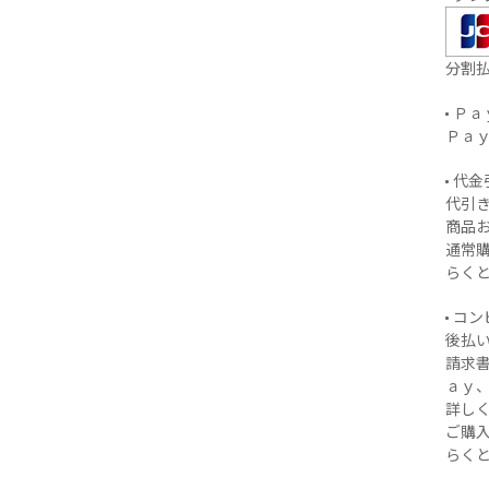
分割
Ｐａ
Ｐａ
代金
代引き
商品
通常購
らく
コン
後払い
請求
ａｙ
詳し
ご購入
らく