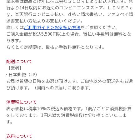
請求書は商品とは別に株式会社ＳＣＯＲＥより郵送されます。発
行より14日以内にお近くのコンビニエンスストア、ＬＩＮＥＰａ
ｙ、楽天銀行コンビニ支払い、ｄ払い請求書払い、ファミペイ請
求書支払い方法よりお支払いください。
詳しくは
ご利用ガイド＞お支払い方法
をご参照ください。
ご購入金額が税込5,500円以上の場合、後払い手数料は無料とな
ります。
らくとく定期便は、後払い手数料無料となります。
配送について
【業者】
日本郵便（JP）
お届け希望の日時をお選び頂けます。ご自宅以外の配送先もお選
び頂けます。（国内へのお届けに限ります）
消費税について
表示価格は税率10%の税込み価格です。1商品ごとに消費税計算
をしております。1円未満の消費税端数は切り捨てといたしま
す。
送料について